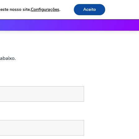
este nosso site.
Configurações
.
Aceito
os
Receitas e Dicas
Contato
 abaixo.