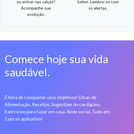
ou entrar nas calças?
beber. Lembre-se com
Acompanhe sua
os alertas.
evolução.
Comece hoje sua vida
saudável.
É hora de conquistar seus objetivos! Dicas de
Alimentação, Receitas, Sugestões de cardápios,
Exercícios para fazer em casa, Rede social. Tudo em
1 um só aplicativo!