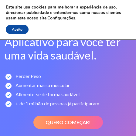
Este site usa cookies para melhorar a experiência de uso,
Toggle
direcionar publicidade e entendermos como nossos clientes
usam este nosso site.
Configurações
.
Aceito
Aplicativo para você ter
uma vida saudável.
Perder Peso
Aumentar massa muscular
Alimente-se de forma saudável
+ de 1 milhão de pessoas já participaram
QUERO COMEÇAR!