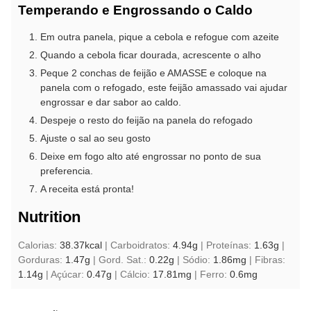
Temperando e Engrossando o Caldo
Em outra panela, pique a cebola e refogue com azeite
Quando a cebola ficar dourada, acrescente o alho
Peque 2 conchas de feijão e AMASSE e coloque na
panela com o refogado, este feijão amassado vai ajudar
engrossar e dar sabor ao caldo.
Despeje o resto do feijão na panela do refogado
Ajuste o sal ao seu gosto
Deixe em fogo alto até engrossar no ponto de sua
preferencia.
A receita está pronta!
Nutrition
Calorias:
38.37
kcal
|
Carboidratos:
4.94
g
|
Proteínas:
1.63
g
|
Gorduras:
1.47
g
|
Gord. Sat.:
0.22
g
|
Sódio:
1.86
mg
|
Fibras:
1.14
g
|
Açúcar:
0.47
g
|
Cálcio:
17.81
mg
|
Ferro:
0.6
mg