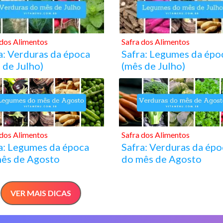
 dos Alimentos
Safra dos Alimentos
a: Verduras da época
Safra: Legumes da épo
 de Julho)
(mês de Julho)
 dos Alimentos
Safra dos Alimentos
a: Legumes da época
Safra: Verduras da épo
ês de Agosto
do mês de Agosto
VER MAIS DICAS