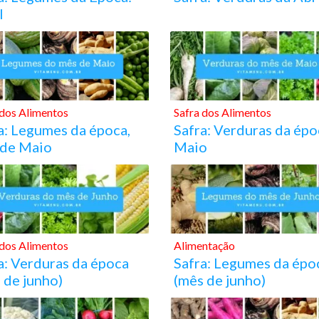
l
 dos Alimentos
Safra dos Alimentos
a: Legumes da época,
Safra: Verduras da épo
 de Maio
Maio
 dos Alimentos
Alimentação
a: Verduras da época
Safra: Legumes da épo
 de junho)
(mês de junho)