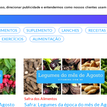
 uso, direcionar publicidade e entendermos como nossos clientes usam 
Inicio
Depoimentos
Plan
LIMENTOS
SUPLEMENTO
LANCHES
RECEITAS
EXERCÍCIOS
ALIMENTAÇÃO
Safra dos Alimentos
 Agosto
Safra: Legumes da época do mês de Ag