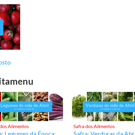
osto
Vitamenu
 dos Alimentos
Safra dos Alimentos
a: Legumes da Época:
Safra: Verduras da Abr