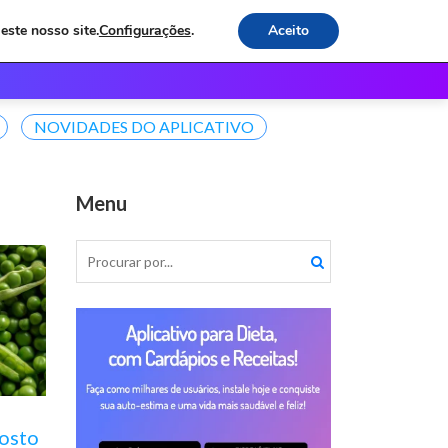
este nosso site.
Configurações
.
Aceito
os
Receitas e Dicas
Contato
NOVIDADES DO APLICATIVO
Menu
osto