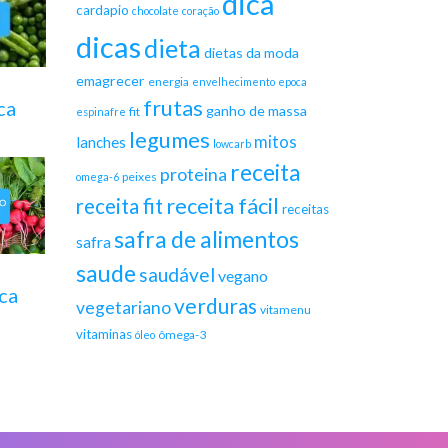
dica
cardapio
chocolate
coração
dicas
dieta
dietas da moda
emagrecer
energia
envelhecimento
epoca
frutas
ca
ganho de massa
fit
espinafre
legumes
mitos
lanches
lowcarb
receita
proteina
peixes
omega-6
receita fácil
receita fit
receitas
safra de alimentos
safra
saude
saudável
vegano
ca
verduras
vegetariano
vitamenu
vitaminas
ômega-3
óleo