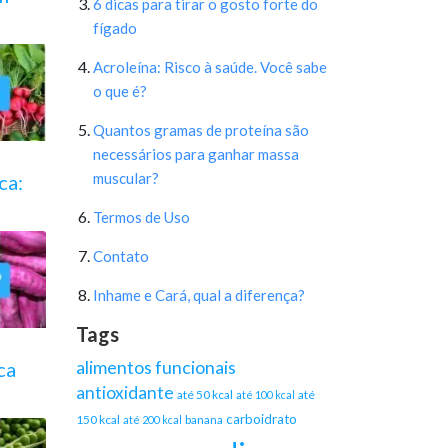
6 dicas para tirar o gosto forte do
fígado
Acroleína: Risco à saúde. Você sabe
o que é?
Quantos gramas de proteína são
necessários para ganhar massa
muscular?
ca:
Termos de Uso
Contato
Inhame e Cará, qual a diferença?
Tags
alimentos funcionais
ca
antioxidante
até 50 kcal
até
até 100 kcal
carboidrato
150 kcal
banana
até 200 kcal