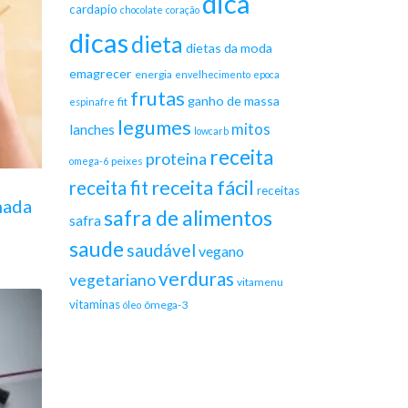
dica
cardapio
chocolate
coração
dicas
dieta
dietas da moda
emagrecer
energia
envelhecimento
epoca
frutas
ganho de massa
fit
espinafre
legumes
mitos
lanches
lowcarb
receita
proteina
peixes
omega-6
receita fácil
receita fit
receitas
nada
safra de alimentos
safra
saude
saudável
vegano
verduras
vegetariano
vitamenu
vitaminas
ômega-3
óleo