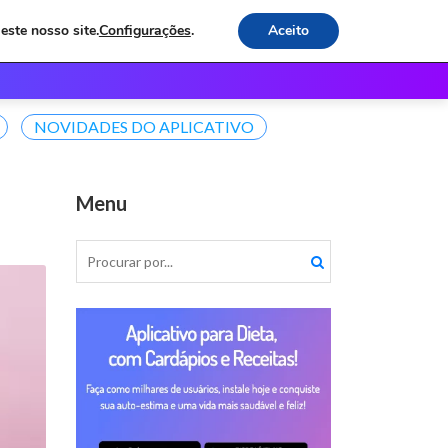
este nosso site.
Configurações
.
Aceito
os
Receitas e Dicas
Contato
NOVIDADES DO APLICATIVO
Menu