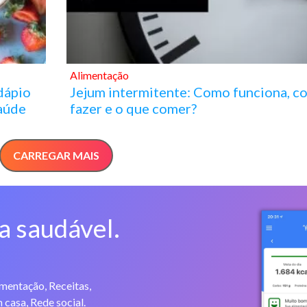
Alimentação
dápio
Jejum intermitente: Como funciona, c
Saúde
fazer e o que comer?
CARREGAR MAIS
a saudável.
imentação, Receitas,
 casa, Rede social.