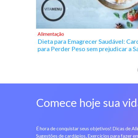
Alimentação
Dieta para Emagrecer Saudável: Car
para Perder Peso sem prejudicar a 
Comece hoje sua vid
É hora de conquistar seus objetivos! Dicas de Al
Sugestões de cardápios, Exercícios para fazer em