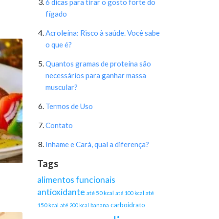
6 dicas para tirar o gosto forte do
fígado
Acroleína: Risco à saúde. Você sabe
o que é?
Quantos gramas de proteína são
necessários para ganhar massa
muscular?
Termos de Uso
Contato
Inhame e Cará, qual a diferença?
Tags
alimentos funcionais
antioxidante
até 50 kcal
até
até 100 kcal
carboidrato
150 kcal
banana
até 200 kcal