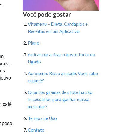
da
Você pode gostar
Vitamenu – Dieta, Cardápios e
Receitas em um Aplicativo
Plano
6 dicas para tirar o gosto forte do
em
fígado
uras –
uns
Acroleína: Risco à saúde. Você sabe
jetivo
o que é?
Quantos gramas de proteína são
necessários para ganhar massa
, café
muscular?
Termos de Uso
 peso,
Contato