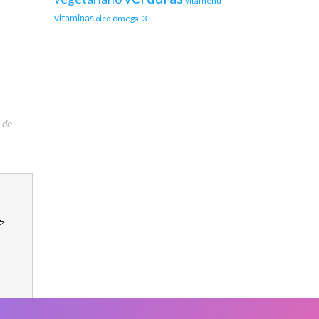
vitamenu
vitaminas
ômega-3
óleo
 de
