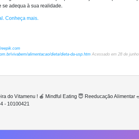
e se adequa à sua realidade.
al. Conheça mais.
freepik.com
com.br/vivabem/alimentacao/dieta/dieta-da-usp.htm
Acessado em 28 de junho
ceira do Vitamenu ! 🍎 Mindful Eating 😇 Reeducação Alimentar 
4 - 10100421