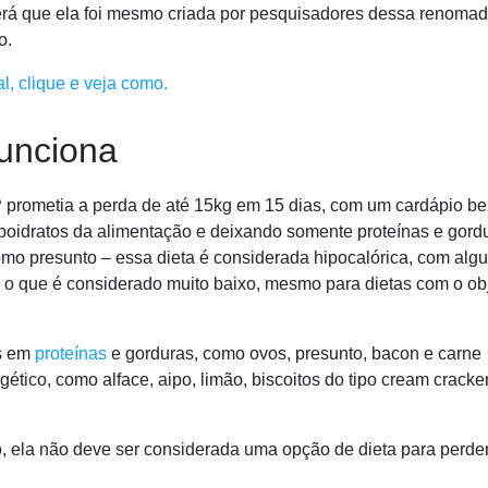
erá que ela foi mesmo criada por pesquisadores dessa renoma
o.
, clique e veja como.
unciona
 prometia a perda de até 15kg em 15 dias, com um cardápio b
arboidratos da alimentação e deixando somente proteínas e gord
mo presunto – essa dieta é considerada hipocalórica, com alg
,
o que é considerado muito baixo
, mesmo para dietas com o ob
os em
proteínas
e gorduras, como ovos, presunto, bacon e carne
ético, como alface, aipo, limão, biscoitos do tipo cream cracker
 ela não deve ser considerada uma opção de dieta para perder