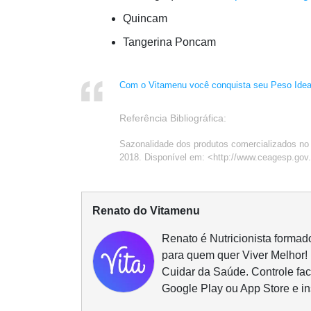
Quincam
Tangerina Poncam
Com o Vitamenu você conquista seu Peso Ideal
Referência Bibliográfica:
Sazonalidade dos produtos comercializados n
2018. Disponível em: <http://www.ceagesp.gov
Renato do Vitamenu
Renato é Nutricionista formad
para quem quer Viver Melhor!
Cuidar da Saúde. Controle fac
Google Play ou App Store e in