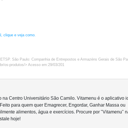
, clique e veja como.
o ETSP. São Paulo: Companhia de Entrepostos e Armazéns Gerais de São Pa
.br/os-produtos/> Acesso em:29/03/201
o na Centro Universitário São Camilo. Vitamenu é o aplicativo i
 Feito para quem quer Emagrecer, Engordar, Ganhar Massa ou
ilmente alimentos, água e exercícios. Procure por "Vitamenu" n
stale hoje!