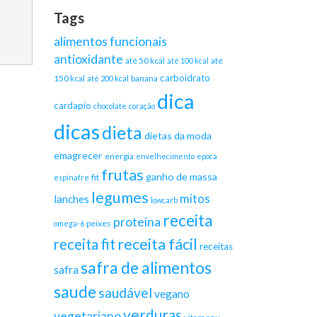
Tags
alimentos funcionais
antioxidante
até 50 kcal
até
até 100 kcal
carboidrato
150 kcal
banana
até 200 kcal
dica
cardapio
chocolate
coração
dicas
dieta
dietas da moda
emagrecer
energia
envelhecimento
epoca
frutas
ganho de massa
fit
espinafre
legumes
mitos
lanches
lowcarb
receita
proteina
peixes
omega-6
receita fácil
receita fit
receitas
safra de alimentos
safra
saude
saudável
vegano
verduras
vegetariano