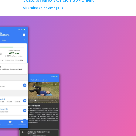
vitamenu
vitaminas
ômega-3
óleo