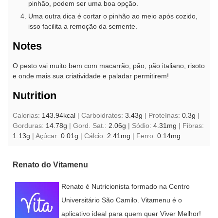
pinhão, podem ser uma boa opção.
Uma outra dica é cortar o pinhão ao meio após cozido,
isso facilita a remoção da semente.
Notes
O pesto vai muito bem com macarrão, pão, pão italiano, risoto
e onde mais sua criatividade e paladar permitirem!
Nutrition
Calorias:
143.94
kcal
|
Carboidratos:
3.43
g
|
Proteínas:
0.3
g
|
Gorduras:
14.78
g
|
Gord. Sat.:
2.06
g
|
Sódio:
4.31
mg
|
Fibras:
1.13
g
|
Açúcar:
0.01
g
|
Cálcio:
2.41
mg
|
Ferro:
0.14
mg
Renato do Vitamenu
Renato é Nutricionista formado na Centro
Universitário São Camilo. Vitamenu é o
aplicativo ideal para quem quer Viver Melhor!