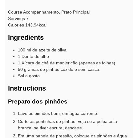
Course
Acompanhamento, Prato Principal
Servings
7
Calories
143.94
kcal
Ingredients
100
ml de
azeite de oliva
1
Dente de
alho
1
Xícara de chá de
manjericão
(apenas as folhas)
50
gramas de
pinhão cozido
e sem casca.
Sal a gosto
Instructions
Preparo dos pinhões
Lave os pinhões bem, em água corrente.
Corte as pontinhas do pinhão, veja se a polpa esta
branca, se tiver escura, descarte.
Em uma panela de pressão, coloque os pinhões e água