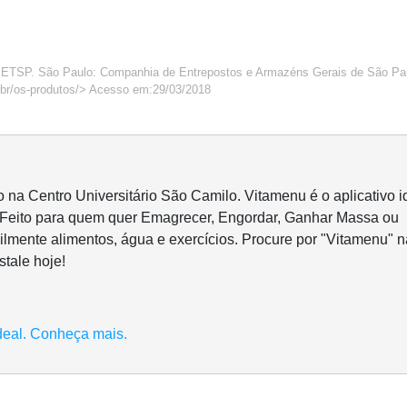
o ETSP. São Paulo: Companhia de Entrepostos e Armazéns Gerais de São Pa
.br/os-produtos/> Acesso em:29/03/2018
o na Centro Universitário São Camilo. Vitamenu é o aplicativo i
 Feito para quem quer Emagrecer, Engordar, Ganhar Massa ou
ilmente alimentos, água e exercícios. Procure por "Vitamenu" n
stale hoje!
deal. Conheça mais.