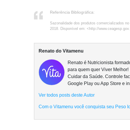
Referência Bibliográfica:
Sazonalidade dos produtos comercializados n
2018. Disponível em: <http://www.ceagesp.gov
Renato do Vitamenu
Renato é Nutricionista formad
para quem quer Viver Melhor!
Cuidar da Saúde. Controle fac
Google Play ou App Store e in
Ver todos posts deste Autor
Com o Vitamenu você conquista seu Peso I