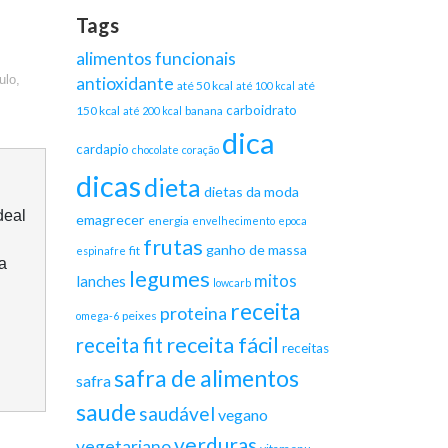
Tags
alimentos funcionais
ulo,
antioxidante
até 50 kcal
até
até 100 kcal
carboidrato
150 kcal
banana
até 200 kcal
dica
cardapio
chocolate
coração
dicas
dieta
dietas da moda
deal
emagrecer
energia
envelhecimento
epoca
frutas
ganho de massa
fit
espinafre
a
legumes
mitos
lanches
lowcarb
receita
proteina
peixes
omega-6
receita fácil
receita fit
receitas
safra de alimentos
safra
saude
saudável
vegano
verduras
vegetariano