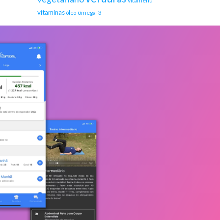
vitamenu
vitaminas
ômega-3
óleo