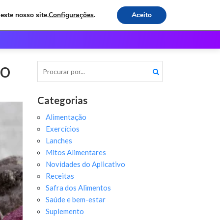
este nosso site.
Configurações
.
Aceito
os
Receitas e Dicas
Contato
ro
Categorias
Alimentação
Exercícios
Lanches
Mitos Alimentares
Novidades do Aplicativo
Receitas
Safra dos Alimentos
Saúde e bem-estar
Suplemento