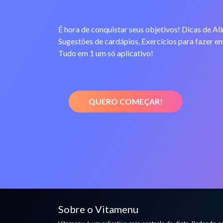
É hora de conquistar seus objetivos! Dicas de Al
Sugestões de cardápios, Exercícios para fazer em
Tudo em 1 um só aplicativo!
QUERO COMEÇAR!
Sobre o Vitamenu