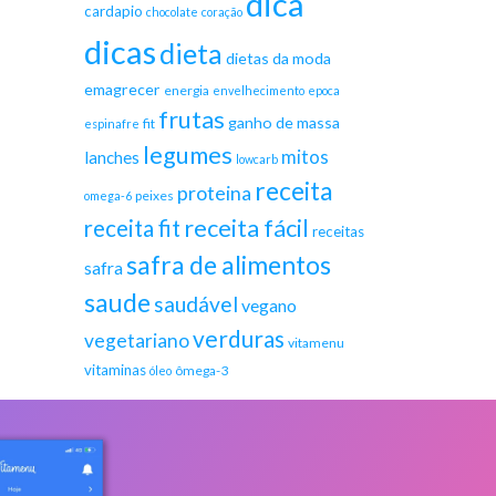
dica
cardapio
chocolate
coração
dicas
dieta
dietas da moda
emagrecer
energia
envelhecimento
epoca
frutas
ganho de massa
fit
espinafre
legumes
mitos
lanches
lowcarb
receita
proteina
peixes
omega-6
receita fácil
receita fit
receitas
safra de alimentos
safra
saude
saudável
vegano
verduras
vegetariano
vitamenu
vitaminas
ômega-3
óleo