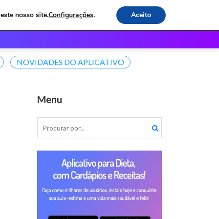
este nosso site.
Configurações
.
Aceito
os
Receitas e Dicas
Contato
NOVIDADES DO APLICATIVO
Menu