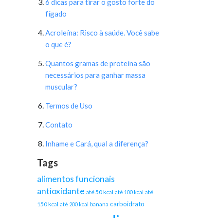
6 dicas para tirar o gosto forte do
fígado
Acroleína: Risco à saúde. Você sabe
o que é?
Quantos gramas de proteína são
necessários para ganhar massa
muscular?
Termos de Uso
Contato
Inhame e Cará, qual a diferença?
Tags
alimentos funcionais
antioxidante
até 50 kcal
até
até 100 kcal
carboidrato
150 kcal
banana
até 200 kcal