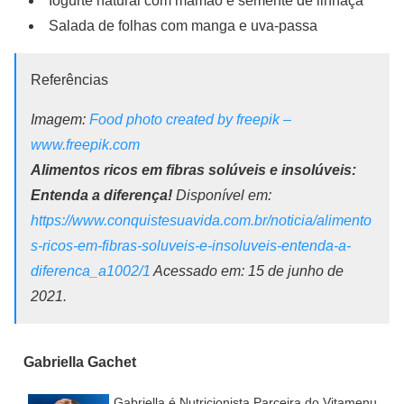
Iogurte natural com mamão e semente de linhaça
Salada de folhas com manga e uva-passa
Referências
Imagem:
Food photo created by freepik –
www.freepik.com
Alimentos ricos em fibras solúveis e insolúveis:
Entenda a diferença!
Disponível em:
https://www.conquistesuavida.com.br/noticia/alimento
s-ricos-em-fibras-soluveis-e-insoluveis-entenda-a-
diferenca_a1002/1
Acessado em: 15 de junho de
2021.
Gabriella Gachet
Gabriella é Nutricionista Parceira do Vitamenu