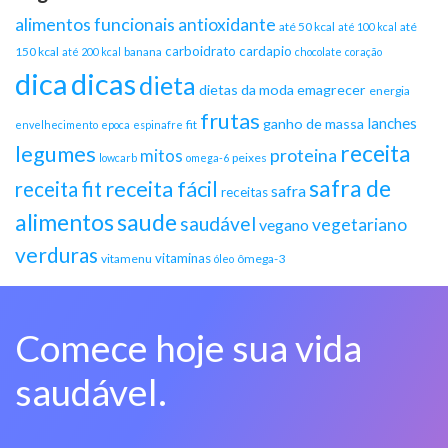
alimentos funcionais
antioxidante
até 50 kcal
até
até 100 kcal
carboidrato
cardapio
150 kcal
banana
até 200 kcal
chocolate
coração
dica
dicas
dieta
dietas da moda
emagrecer
energia
frutas
lanches
ganho de massa
fit
envelhecimento
epoca
espinafre
receita
legumes
proteina
mitos
peixes
lowcarb
omega-6
safra de
receita fácil
receita fit
safra
receitas
alimentos
saude
saudável
vegetariano
vegano
verduras
vitaminas
vitamenu
ômega-3
óleo
Comece hoje sua vida
saudável.